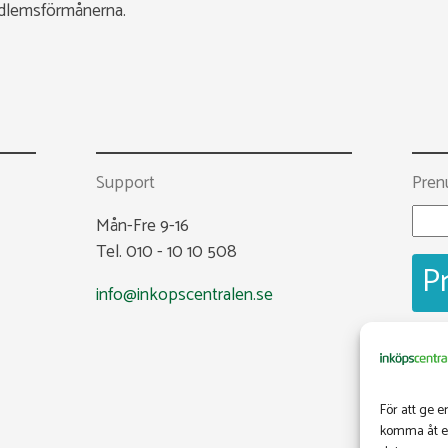
edlemsförmånerna.
Support
Pren
Mån-Fre 9-16
Tel. 010 - 10 10 508
info@inkopscentralen.se
Fac
@ink
För att ge e
komma åt en