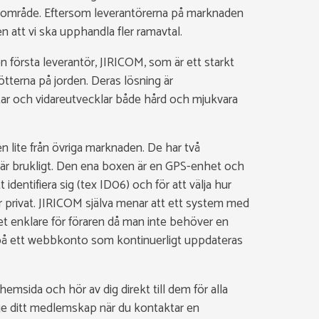
sområde. Eftersom leverantörerna på marknaden
nen att vi ska upphandla fler ramavtal.
n första leverantör, JIRICOM, som är ett starkt
fötterna på jorden. Deras lösning är
r och vidareutvecklar både hård och mjukvara
en lite från övriga marknaden. De har två
om är brukligt. Den ena boxen är en GPS-enhet och
 identifiera sig (tex ID06) och för att välja hur
ler privat. JIRICOM själva menar att ett system med
et enklare för föraren då man inte behöver en
 på ett webbkonto som kontinuerligt uppdateras
msida och hör av dig direkt till dem för alla
pge ditt medlemskap när du kontaktar en