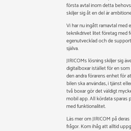
första avtal inom detta behov
skiljer sig åt en del är ambitio
Vi har nu ingått ramavtal med e
teknikdrivet litet företag med 
egenutvecklad och de supporta
själva.
JIRICOMs lösning skiljer sig äv
digitalboxar istället för en s
den andra förarens enhet för att
bilen ska användas, i tjänst el
två boxar gör det väldigt myck
mobil app. All kördata sparas
med funktionalitet.
Läs mer om JIRICOM på deras he
frågor. Kom ihåg att alltid up