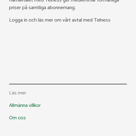
Ramavtalet med Telness ger medlemmar förmånliga
priser på samtliga abonnemang.
Logga in och läs mer om vårt avtal med Telness
Läs mer
Allmänna villkor
Om oss