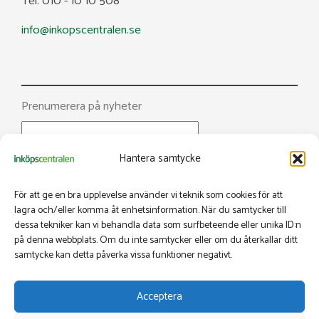
Tel. 010 - 10 10 508
info@inkopscentralen.se
Prenumerera på nyheter
Hantera samtycke
För att ge en bra upplevelse använder vi teknik som cookies för att
lagra och/eller komma åt enhetsinformation. När du samtycker till
dessa tekniker kan vi behandla data som surfbeteende eller unika ID:n
Facebook
på denna webbplats. Om du inte samtycker eller om du återkallar ditt
samtycke kan detta påverka vissa funktioner negativt.
@inkopscentralen
Inköps­centralen
Acceptera