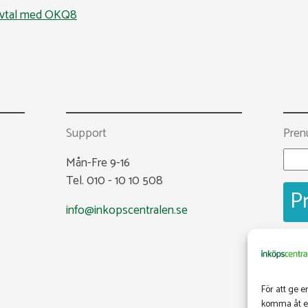
vtal med OKQ8
Support
Pren
Mån-Fre 9-16
Tel. 010 - 10 10 508
info@inkopscentralen.se
Fac
@ink
För att ge e
komma åt en